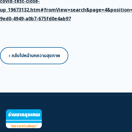
covid-test-close-
up_19673132.htm#fromView=search&page=4&position=
9ed0-4949-a0b7-675fd0e4ab97
‹ กลับไปหน้าบทความสุขภาพ