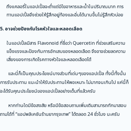
ถึงแคลอรี่ในแอปเปิ้ลจะต่ำแต่มีใยอาหารและน้ำในปริมาณมาก การ
ทานแอปเปิ้ลจึงช่วยให้รู้สึกอยู่ท้องและอิ่มได้นานขึ้นไม่รู้สึกหิวบ่อย
5. อาจช่วยป้องกันโรคหัวใจและหลอดเลือด
ในแอปเปิ้ลมีสาร Flavonoid ที่ชื่อว่า Quercetin ที่ช่วยเสริมความ
แข็งแรงและป้องกันการอักเสบของหลอดเลือด จึงอาจช่วยลดความ
เสี่ยงของการเกิดโรคทางหัวใจและหลอดเลือดได้
และนี่ก็เป็นคุณประโยชน์บางส่วนที่เด่นๆของแอปเปิ้ล ทั้งนี้ทั้งนั้น
การรับประทาน แนะนำให้รับประทานให้พอเหมาะ ไม่มากจนเกินไป แค่นี้ก็
จะได้รับคุณประโยชน์ของแอปเปิ้ลอย่างเต็มที่แล้วครับ
หากท่านใดมีข้อสงสัย หรือมีข้อสอบถามเพิ่มเติมสามารถทักมาสอบ
ถามได้ที่ “แอปพลิเคชันร้านยากรุงเทพ” ได้ตลอด 24 ชั่วโมง นะครับ