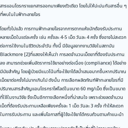
สารแอนโดรกราแยกสารออกมาเพียงตัวเดียว โดยไม่ให้ปะปนกับสารอื่น ๆ
ที่พบในใบฟ้าทะลายโจร
โดยทั่วไปแล้ว การทานฟ้าทะลายโจรจากการตากแห้งมักต้องรับประทาน
หลายเม็ดในแต่ละครั้ง เช่น ครั้งละ 4-5 เม็ด วันละ 4 ครั้ง ซึ่งอาจไม่สะดวก
ต่อการใช้งานในชีวิตประจำวัน ทั้งนี้ มีข้อมูลจากงานวิจัยในสถาบัน
Blackmore [2]ที่แสดงให้เห็นว่า การลดจำนวนเม็ดยาที่ต้องรับประทาน
ลง สามารถช่วยเพิ่มอัตราการใช้ยาอย่างต่อเนื่อง (compliance) ได้อย่าง
มีนัยสำคัญ โดยผู้ป่วยมีแนวโน้มที่จะใช้ยาได้สม่ำเสมอมากขึ้นหากปริมาณ
เม็ดยาต่อครั้งไม่มากเกินไป ดังนั้น การเลือกผลิตภัณฑ์ฟ้าทะลายโจรที่มี
ปริมาณสารสำคัญแอนโดรกราโฟไลด์ในขนาด 60 mg/เม็ด ซึ่งเป็นขนาด
ที่ใช้ในงานวิจัย จึงเป็นอีกทางเลือกหนึ่งที่น่าสนใจ เพราะช่วยลดจำนวน
เม็ดที่ต้องรับประทานเหลือเพียงครั้งละ 1 เม็ด วันละ 3 ครั้ง ทำให้สะดวก
ในการรับประทาน และเพิ่มโอกาสที่ผู้ใช้จะใช้ยาได้ครบถ้วนตามคำแนะนำ