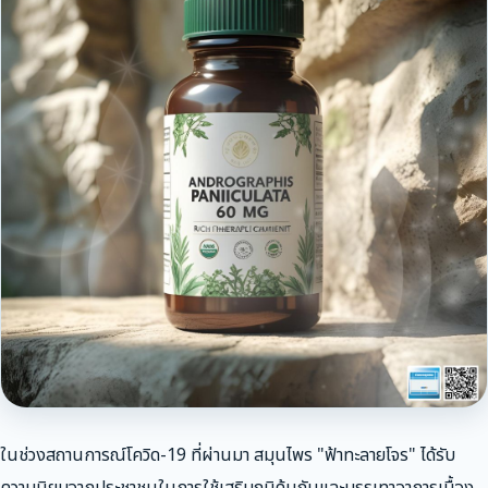
ในช่วงสถานการณ์โควิด-19 ที่ผ่านมา สมุนไพร "ฟ้าทะลายโจร" ได้รับ