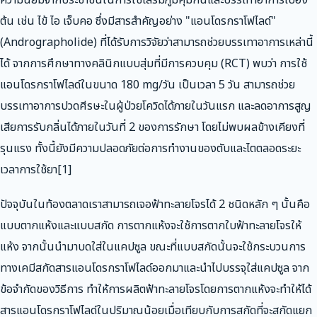
ความนิยมจากประชาชนในการใช้เสริมภูมิคุ้มกันและบรรเทาอาการเบื้อง
ต้น เช่น ไข้ ไอ เจ็บคอ ซึ่งมีสารสำคัญอย่าง "แอนโดรกราโฟไลด์"
(Andrographolide) ที่ได้รับการวิจัยว่าสามารถช่วยบรรเทาอาการเหล่านี้
ได้ จากการศึกษาทางคลินิกแบบสุ่มที่มีการควบคุม (RCT) พบว่า การใช้
แอนโดรกราโฟไลด์ในขนาด 180 mg/วัน เป็นเวลา 5 วัน สามารถช่วย
บรรเทาอาการปวดศีรษะในผู้ป่วยโควิดได้ภายในวันแรก และลดอาการสูญ
เสียการรับกลิ่นได้ภายในวันที่ 2 ของการรักษา โดยไม่พบผลข้างเคียงที่
รุนแรง ทั้งนี้ยังมีความปลอดภัยต่อการทำงานของตับและไตตลอดระยะ
เวลาการใช้ยา[1]
ปัจจุบันในท้องตลาดเราสามารถเจอฟ้าทะลายโจรได้ 2 ชนิดหลัก ๆ นั้นคือ
แบบตากแห้งและแบบสกัด การตากแห้งจะใช้การตากใบฟ้าทะลายโจรให้
แห้ง จากนั้นนำมาบดใส่ในแคปซูล ขณะที่แบบสกัดนั้นจะใช้กระบวนการ
ทางเคมีสกัดสารแอนโดรกราโฟไลด์ออกมาและนำไปบรรจุใส่แคปซูล จาก
ข้อจำกัดของวิธีการ ทำให้การผลิตฟ้าทะลายโจรโดยการตากแห้งจะทำให้ได้
สารแอนโดรกราโฟไลด์ในปริมาณน้อยเมื่อเทียบกับการสกัดที่จะสกัดแยก