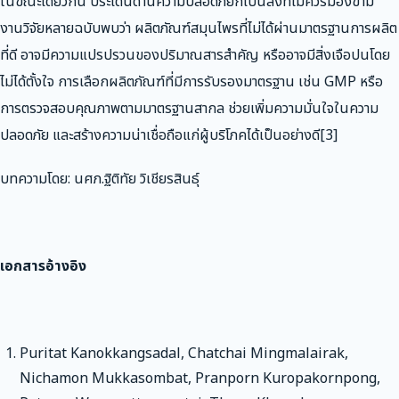
ในขณะเดียวกัน ประเด็นด้านความปลอดภัยก็เป็นสิ่งที่ไม่ควรมองข้าม
งานวิจัยหลายฉบับพบว่า ผลิตภัณฑ์สมุนไพรที่ไม่ได้ผ่านมาตรฐานการผลิต
ที่ดี อาจมีความแปรปรวนของปริมาณสารสำคัญ หรืออาจมีสิ่งเจือปนโดย
ไม่ได้ตั้งใจ การเลือกผลิตภัณฑ์ที่มีการรับรองมาตรฐาน เช่น GMP หรือ
การตรวจสอบคุณภาพตามมาตรฐานสากล ช่วยเพิ่มความมั่นใจในความ
ปลอดภัย และสร้างความน่าเชื่อถือแก่ผู้บริโภคได้เป็นอย่างดี[3]
บทความโดย: นศภ.ฐิติทัย วิเชียรสินธุ์
เอกสารอ้างอิง
Puritat Kanokkangsadal, Chatchai Mingmalairak,
Nichamon Mukkasombat, Pranporn Kuropakornpong,