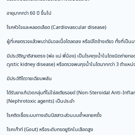
อายุมากกว่า 60 ปี ขึ้นไป
โรคหัวใจและหลอดเลือด (Cardiovascular disease)
ผู้ที่เคยตรวจแล้วพบว่ามีมวลเนื้อไตลดลง หรือมีไตข้างเดียว ทั้งที่เป็
มีประวัติญาติสายตรง (พ่อ แม่ พี่น้อง) เป็นโรคถุงน้ำในไตชนิดถ
cystic kidney disease) หรือตรวจพบถุงน้ำในไตมากกว่า 3 ตำแหน่ง
มีประวัติไตวายเฉียบพลัน
ได้รับยาแก้ปวดกลุ่มที่ไม่ใช่สเตียรอยด์ (Non-Steroidal Anti-I
(Nephrotoxic agents) เป็นประจำ
โรคติดเชื้อระบบทางเดินปัสสาวะส่วนบนซ้ำหลายครั้ง
โรคเก๊าท์ (Gout) หรือระดับกรดยูริคในเลือดสูง