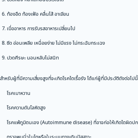
ท้องอืด ท้องเฟ้อ คลื่นไส้ อาเจียน
เบื่ออาหาร การรับรสอาหารเปลี่ยนไป
ซีด อ่อนเพลีย เหนื่อยง่าย ไม่มีแรง ไม่กระฉับกระเฉง
ปวดศีรษะ นอนหลับไม่สนิท
สำหรับผู้ที่มีความเสี่ยงสูงที่จะเกิดโรคไตเรื้อรัง ได้แก่ผู้ที่มีประวัติดังต่อไปนี้
โรคเบาหวาน
โรคความดันโลหิตสูง
โรคแพ้ภูมิตนเอง (Autoimmune disease) ที่อาจก่อให้เกิดไตผิดปก
ตรวจพบนิ่วในไตหรือในระบบทางเดินปัสสาวะ