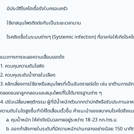
มีประวัติโรคไตเรื้อรังในครอบครัว
ใช้ยาสมุนไพรติดต่อกันเป็นระยะเวลานาน
โรคติดเชื้อในระบบต่างๆ (Systemic infection) ที่อาจก่อให้เกิดโรคไ
แนวทางการชะลอความเสื่อมของไต
1. ควบคุมความดันโลหิต
2. ควบคุมระดับน้ำตาลในเลือด
3. หลีกเลี่ยงการใช้ยาหรือสมุนไพรที่เป็นอันตรายต่อไต เช่น ยาต้านการอ
ตลอดจนยาลูกกลอนและสมุนไพรที่ไม่ได้มาตรฐานต่าง ๆ
4. ปรับเปลี่ยนพฤติกรรม ผู้ที่มีน้ำหนักตัวมากกว่าปกติหรือรับประทานอาหา
ความดันในไตสูงขึ้นทำให้ไตเสื่อมเร็วขึ้น คำแนะนำของสมาคมโรคไตจึงแน
a. คุมน้ำหนัก ให้ค่าดัชนีมวลกายอยู่ระหว่าง 18-23 กก./ตร.ม.
b. ออกกำลังกายในระดับที่มีความหนักปานกลางอย่างน้อย 150 นาทีต่อ