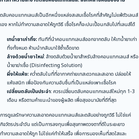
ตลับคอนแทกเลนส์เป็นอีกหนึ่งแหล่งสะสมเชื้อโรคที่สำคัญไม่แพ้ตัวเลนส์
เอง หากไม่ทำความสะอาดให้ถูกวิธี เชื้อโรคก็จะปนเปื้อนกลับไปที่เลนส์ได้
เทน้ำยาเก่าทิ้ง:
ทันทีที่นำคอนแทกเลนส์ออกจากตลับ ให้เทน้ำยาเก่า
ทิ้งทั้งหมด ห้ามนำกลับมาใช้ซ้ำเด็ดขาด
ล้างด้วยน้ำยาใหม่
: ล้างตลับด้วยน้ำยาสำหรับล้างคอนแทกเลนส์ หรือ
น้ำยาฆ่าเชื้อ (Disinfecting Solution)
ผึ่งให้แห้ง:
คว่ำตลับในที่ที่อากาศถ่ายเทสะดวกและสะอาด ปล่อยให้
แห้งสนิท เพื่อป้องกันความอับชื้นที่เป็นแหล่งเพาะเชื้อโรค
เปลี่ยนตลับเป็นประจำ
: ควรเปลี่ยนตลับคอนแทกเลนส์ใหม่ทุก 1-3
เดือน หรือตามคำแนะนำของผู้ผลิต เพื่อสุขอนามัยที่ดีที่สุด
การดูแลรักษาความสะอาดคอนแทกเลนส์และตลับอย่างถูกวิธี ไม่ใช่แค่
กิจวัตรประจำวัน แต่เป็นการลงทุนเพื่อสุขภาพดวงตาที่ดีในระยะยาว
ทำความสะอาดให้ถูก ไม่ใช่แค่ทำให้เสร็จ เพื่อการมองเห็นที่สดใสและ