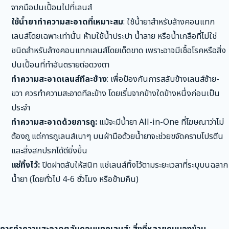
จากมือปนเปื้อนไปที่เลนส์
ใช้น้ำยาทำความสะอาดที่เหมาะสม
: ใช้น้ำยาสำหรับล้างคอนแทก
เลนส์โดยเฉพาะเท่านั้น ห้ามใช้น้ำประปา น้ำลาย หรือน้ำเกลือที่ไม่ใช่
ชนิดสำหรับล้างคอนแทกเลนส์โดยเด็ดขาด เพราะอาจมีเชื้อโรคหรือสิ่ง
ปนเปื้อนที่ทำอันตรายต่อดวงตา
ทำความสะอาดเลนส์ทีละข้าง
: เพื่อป้องกันการสลับข้างเลนส์ซ้าย-
ขวา ควรทำความสะอาดทีละข้าง โดยเริ่มจากข้างใดข้างหนึ่งก่อนเป็น
ประจำ
ทำความสะอาดด้วยการถู:
แม้จะมีน้ำยา All-in-One ที่โฆษณาว่าไม่
ต้องถู แต่การถูเลนส์เบาๆ บนฝ่ามือด้วยน้ำยาจะช่วยขจัดคราบโปรตีน
และสิ่งสกปรกได้ดียิ่งขึ้น
แช่ทิ้งไว้:
ปิดฝาตลับให้สนิท แช่เลนส์ทิ้งไว้ตามระยะเวลาที่ระบุบนฉลาก
น้ำยา (โดยทั่วไป 4-6 ชั่วโมง หรือข้ามคืน)
การทำความสะอาดตลับคอนแทกเลนส์: สิ่งที่หลายคนมองข้าม