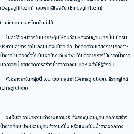
(Dapagliflozin), เอมพากลิโฟลซิน (Empagliflozin)
6. เลียนแบบฮอร์โมนในลำไส้
ในลำไส้ จะมีฮอร์โมนที่กระตุ้นให้ตับอ่อนหลั่งอินซูลินมากขึ้นเมื่อรับ
ประทานอาหาร ยาในกลุ่มนี้จึงมีข้อดี คือ ช่วยลดความเสี่ยงการเกิดภาวะ
น้ำตาลในเลือดต่ำซึ่งเป็นผลข้างเคียงที่พบได้บ่อยจากการใช้ยาลดน้ำตาล
นอกจากนี้ ยายังลดการสร้างน้ำตาลจากตับ และยังทำให้รู้สึกอิ่ม
ตัวอย่างยาในกลุ่มนี้ เช่น เซมากลูไทด์ (Semaglutide), ลิรากลูไทด์
(Liraglutide)
จะเห็นว่า ยาเบาหวานทำงานหลายวิธี ทั้งกระตุ้นอินซูลิน ลดการสร้าง
น้ำตาลที่ตับ ช่วยให้อินซูลินทำงานดีขึ้น หรือแม้แต่ขับน้ำตาลออกทาง