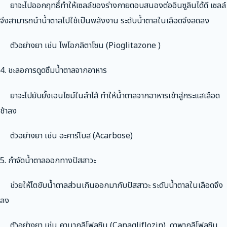
ยาจะไปออกฤทธิ์ทำให้เซลล์ของร่างกายตอบสนองต่ออินซูลินได้ดี เซลล์
จึงสามารถนำน้ำตาลไปใช้เป็นพลังงาน ระดับน้ำตาลในเลือดจึงลดลง
ตัวอย่างยา เช่น ไพโอกลิตาโซน (Pioglitazone )
4. ชะลอการดูดซึมน้ำตาลจากอาหาร
ยาจะไปยับยั้งเอนไซม์ในลำไส้ ทำให้น้ำตาลจากอาหารเข้าสู่กระแสเลือด
ช้าลง
ตัวอย่างยา เช่น อะคาร์โบส (Acarbose)
5. กำจัดน้ำตาลออกทางปัสสาวะ
ช่วยให้ไตขับน้ำตาลส่วนเกินออกมากับปัสสาวะ ระดับน้ำตาลในเลือดจึง
ลง
ตัวอย่างยา เช่น คานากลิโฟลซิน (Canagliflozin), ดาพากลิโฟลซิน